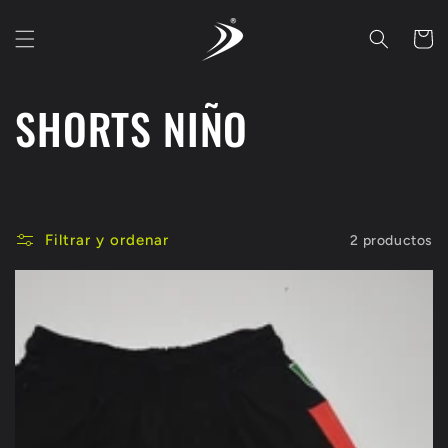
Ir
directamente
Carrito
al contenido
C
SHORTS NIÑO
o
l
Filtrar y ordenar
2 productos
e
c
c
i