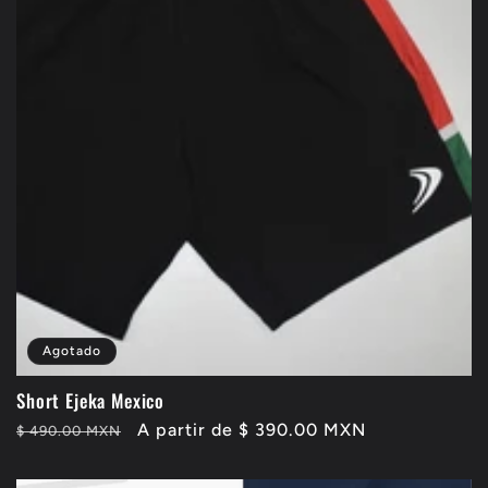
ó
n
:
Agotado
Short Ejeka Mexico
Precio
Precio
A partir de $ 390.00 MXN
$ 490.00 MXN
habitual
de
oferta