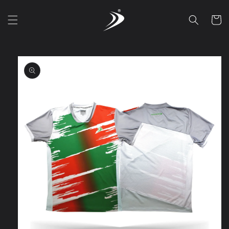
Ir
directamente
Carrito
al contenido
Ir
directamente
a la
información
del producto