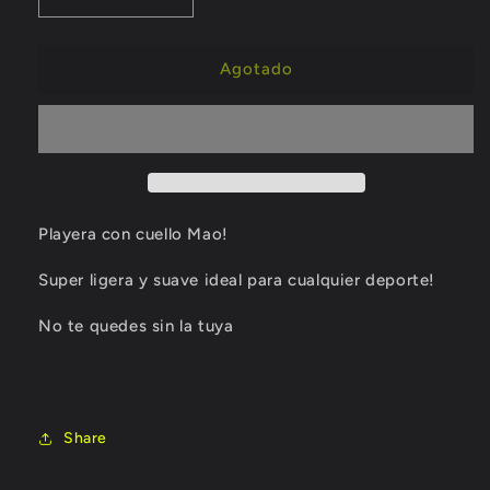
Reducir
Aumentar
cantidad
cantidad
para
para
Smart
Smart
Agotado
Azul
Azul
Playera con cuello Mao!
Super ligera y suave ideal para cualquier deporte!
No te quedes sin la tuya
Share