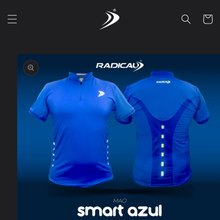
Ir
directamente
Carrito
al contenido
Ir
directamente
a la
información
del producto